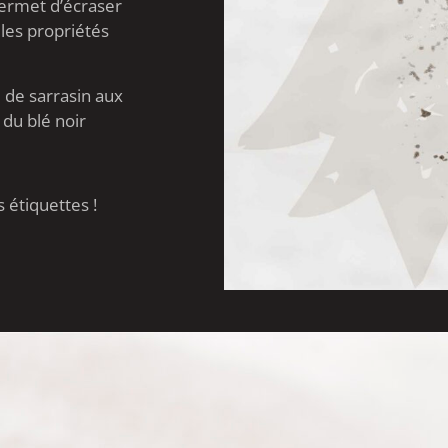
 permet d’écraser
 les propriétés
e de sarrasin aux
 du blé noir
s étiquettes !